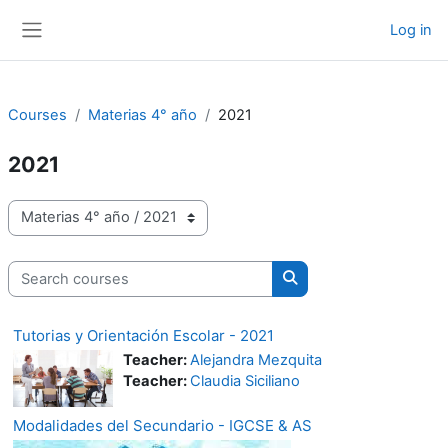
Skip to main content
Log in
Side panel
Courses
Materias 4° año
2021
2021
Course categories
Search courses
Search courses
Tutorias y Orientación Escolar - 2021
Teacher:
Alejandra Mezquita
Teacher:
Claudia Siciliano
Modalidades del Secundario - IGCSE & AS