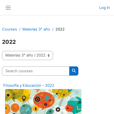
Skip to main content
Log in
Side panel
Courses
Materias 3° año
2022
2022
Course categories
Search courses
Search courses
Filosofía y Educación - 2022